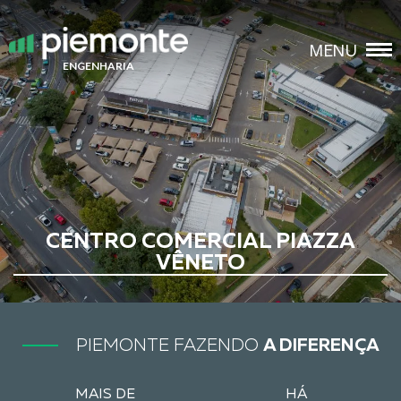
FECHAR
MENU
ENGENHARIA
CENTRO COMERCIAL PIAZZA
VÊNETO
PIEMONTE FAZENDO
A DIFERENÇA
MAIS DE
HÁ