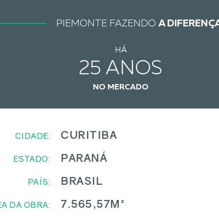
PIEMONTE FAZENDO
A DIFERENÇ
HÁ
25 ANOS
NO MERCADO
CURITIBA
CIDADE:
PARANÁ
ESTADO:
BRASIL
PAÍS:
7.565,57M²
A DA OBRA: