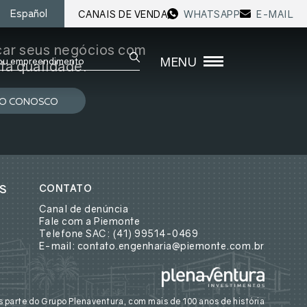
CANAIS DE VENDA
WHATSAPP
E-MAIL
Español
FECHAR
car seus negócios com
MENU
ta qualidade.
SOB
TO CONOSCO
NOS
ESP
NOS
MET
OS
CONTATO
Canal de denúncia
RES
Fale com a Piemonte
Telefone SAC: (41) 99514-0469
FAL
E-mail: contato.engenharia@piemonte.com.br
 parte do Grupo Plenaventura, com mais de 100 anos de história