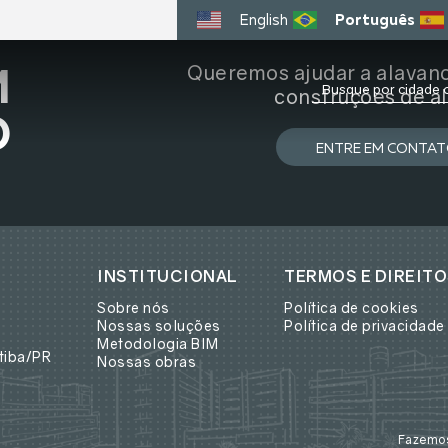
English
Português
Queremos ajudar a alavan
M
construções de al
O
ENTRE EM CONTA
INSTITUCIONAL
TERMOS E DIREIT
Sobre nós
Política de cookies
Nossas soluções
Política de privacidade
Metodologia BIM
itiba/PR
Nossas obras
Fazemos